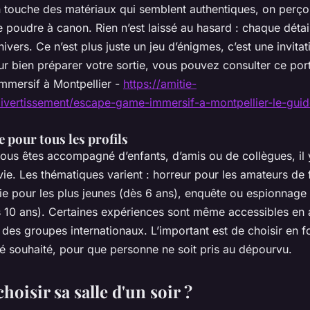
n touche des matériaux qui semblent authentiques, on perçoi
 poudre à canon. Rien n’est laissé au hasard : chaque détail
univers. Ce n’est plus juste un jeu d’énigmes, c’est une invita
our bien préparer votre sortie, vous pouvez consulter ce port
mmersif à Montpellier -
https://amitie-
ivertissement/escape-game-immersif-a-montpellier-le-gui
 pour tous les profils
ous êtes accompagné d’enfants, d’amis ou de collègues, il y
e. Les thématiques varient : horreur pour les amateurs de f
e pour les plus jeunes (dès 6 ans), enquête ou espionnage 
s 10 ans). Certaines expériences sont même accessibles en a
 des groupes internationaux. L’important est de choisir en f
té souhaité, pour que personne ne soit pris au dépourvu.
oisir sa salle d'un soir ?