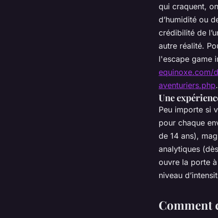
qui craquent, o
d’humidité ou de
crédibilité de l’
autre réalité. P
l'escape game i
equinoxe.com/d
aventuriers.php
.
Une expérience
Peu importe si v
pour chaque envi
de 14 ans), magi
analytiques (dè
ouvre la porte à
niveau d’intensi
Comment ch