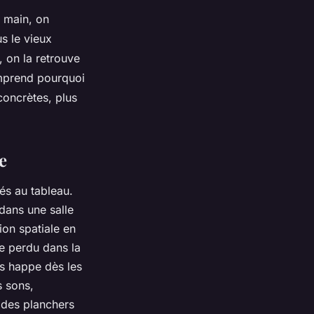
a main, on
us le vieux
, on la retrouve
mprend pourquoi
concrètes, plus
e
és au tableau.
 dans une salle
ion spatiale en
e perdu dans la
us happe dès les
s sons,
 des planchers