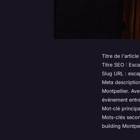
Titre de l'article
Titre SEO :
Esca
Slug URL :
esca
Meta descriptio
Montpellier. Ave
événement entre
Mot-clé principa
Mots-clés secon
building Montpel