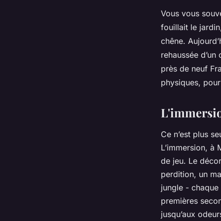
Vous vous souve
fouillait le jar
chêne. Aujourd’h
rehaussée d’un c
près de neuf Fr
physiques, pour
L'immersio
Ce n’est plus s
L’immersion, à M
de jeu. Le décor
perdition, un m
jungle - chaque 
premières secon
jusqu’aux odeur