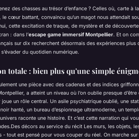
nez des chasses au trésor d’enfance ? Celles où, carte à l
din, le cœur battant, convaincu qu’un magot nous attendait so
ui, cette excitation de traque, de mystère et de découverte
ran : dans l’
escape game immersif Montpellier
. Et on co
ançais sur dix recherchent désormais des expériences plus 
 s’évader du quotidien numérique.
n totale : bien plus qu'une simple énigm
eulement une pièce avec des cadenas et des indices griffonn
ontpellier, a atteint un niveau où l’on oublie presque d’être
 joue un rôle central. Un asile psychiatrique oublié, une stat
anoir hanté, un bureau d’espionnage ultramoderne, un templ
univers raconte une histoire. Et c’est cette narration qui vo
des.Des décors au service du récit Les murs, les objets, le
s - tout est pensé pour vous couper du réel. On marche sur