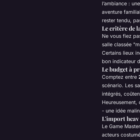
l’ambiance : un
aventure famili
rester tendu, pa
Le critère de l
Ne vous fiez pas
salle classée "m
Certains lieux i
bon indicateur d
Le budget à p
Comptez entre
scénario. Les s
intégrés, coûten
Heureusement, c
- une idée malin
L'import hea
Le Game Master,
acteurs costumés