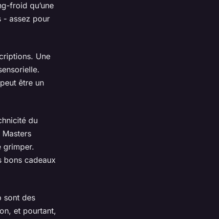
ng-froid qu’une
s - assez pour
criptions. Une
sensorielle.
 peut être un
chnicité du
e Masters
e grimper.
es bons cadeaux
p sont des
on, et pourtant,