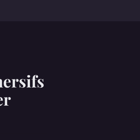
ersifs
er