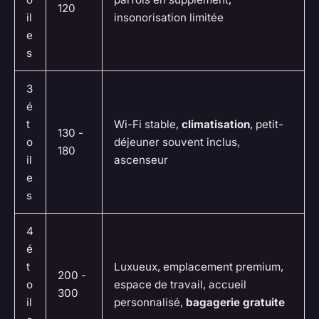
120
il
insonorisation limitée
e
s
3
é
t
Wi-Fi stable,
climatisation
, petit-
130 -
o
déjeuner souvent inclus,
180
il
ascenseur
e
s
4
é
t
Luxueux, emplacement premium,
200 -
o
espace de travail, accueil
300
il
personnalisé,
bagagerie gratuite