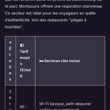
le parc Montsouris offrent une respiration bienvenue.
Ce secteur est idéal pour les voyageurs en quête
d’authenticité, loin des restaurants "pièges à
touristes".
⭐
💶
É
Tarif
t
moye
o
🛏️ Services clés inclus
n
il
(€/nui
e
t)
s
2
é
t
Wi-Fi basique, petit-déjeuner
80 -
o
parfois en supplément,